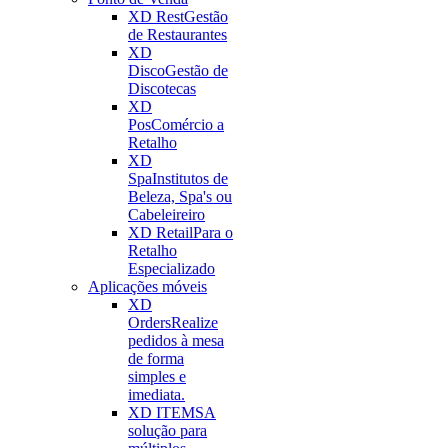
XD Rest
Gestão
de Restaurantes
XD
Disco
Gestão de
Discotecas
XD
Pos
Comércio a
Retalho
XD
Spa
Institutos de
Beleza, Spa's ou
Cabeleireiro
XD Retail
Para o
Retalho
Especializado
Aplicações móveis
XD
Orders
Realize
pedidos à mesa
de forma
simples e
imediata.
XD ITEMS
A
solução para