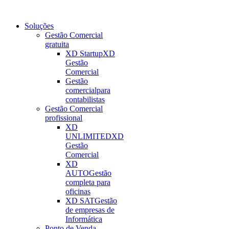
Soluções
Gestão Comercial
gratuita
XD Startup
XD
Gestão
Comercial
Gestão
comercial
para
contabilistas
Gestão Comercial
profissional
XD
UNLIMITED
XD
Gestão
Comercial
XD
AUTO
Gestão
completa para
oficinas
XD SAT
Gestão
de empresas de
Informática
Ponto de Venda