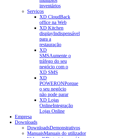
múltiplos
inventários
Serviços
XD Cloud
Back
office na Web
XD Kitchen
display
Indispensável
para a
restauração
XD
SMS
Aumente o
tráfego do seu
negócio com o
XD SMS
XD
POWERON
Porque
o seu negócio
não pode parar
XD Lojas
Online
Integração
Lojas Online
Empresa
Downloads
Downloads
Demonstrativos
Manuais
Manuais do utilizador