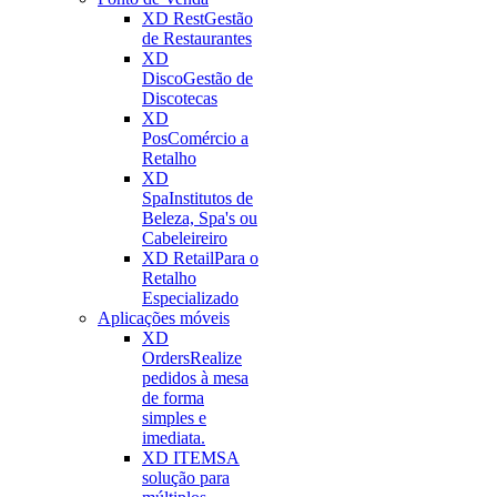
XD Rest
Gestão
de Restaurantes
XD
Disco
Gestão de
Discotecas
XD
Pos
Comércio a
Retalho
XD
Spa
Institutos de
Beleza, Spa's ou
Cabeleireiro
XD Retail
Para o
Retalho
Especializado
Aplicações móveis
XD
Orders
Realize
pedidos à mesa
de forma
simples e
imediata.
XD ITEMS
A
solução para