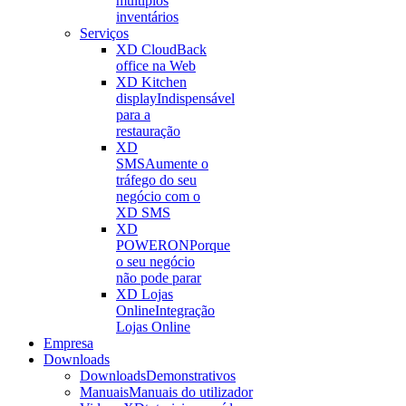
múltiplos
inventários
Serviços
XD Cloud
Back
office na Web
XD Kitchen
display
Indispensável
para a
restauração
XD
SMS
Aumente o
tráfego do seu
negócio com o
XD SMS
XD
POWERON
Porque
o seu negócio
não pode parar
XD Lojas
Online
Integração
Lojas Online
Empresa
Downloads
Downloads
Demonstrativos
Manuais
Manuais do utilizador