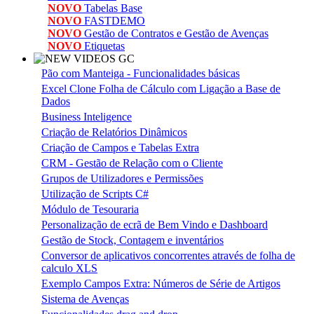
NOVO
Tabelas Base
NOVO
FASTDEMO
NOVO
Gestão de Contratos e Gestão de Avenças
NOVO
Etiquetas
Pão com Manteiga - Funcionalidades básicas
Excel Clone Folha de Cálculo com Ligação a Base de
Dados
Business Inteligence
Criação de Relatórios Dinâmicos
Criação de Campos e Tabelas Extra
CRM - Gestão de Relação com o Cliente
Grupos de Utilizadores e Permissões
Utilização de Scripts C#
Módulo de Tesouraria
Personalização de ecrã de Bem Vindo e Dashboard
Gestão de Stock, Contagem e inventários
Conversor de aplicativos concorrentes através de folha de
calculo XLS
Exemplo Campos Extra: Números de Série de Artigos
Sistema de Avenças