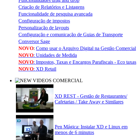
Funcionalidades drag and drop
Criação de Relatórios e Listagens
Funcionalidade de pesquisa avançada
Configuração de impostos
Personalização de layouts
Configuração e comunicação de Guias de Transporte
Conversor Sage
NOVO
:
Como usar o Arquivo Digital na Gestão Comercial
NOVO
: Unidades de Medida
NOVO
: Impostos, Taxas e Encargos Parafiscais - Eco taxas
NOVO
: XD Retail
XD REST - Gestão de Restaurantes/
Cafetarias / Take Away e Similares
Pen Mágica: Instalar XD e Linux em
menos de 6 minutos