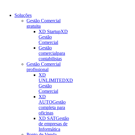
Soluções
Gestão Comercial
gratuita
XD Startup
XD
Gestão
Comercial
Gestão
comercial
para
contabilistas
Gestão Comercial
profissional
XD
UNLIMITED
XD
Gestão
Comercial
XD
AUTO
Gestão
completa para
oficinas
XD SAT
Gestão
de empresas de
Informática
Ponto de Venda