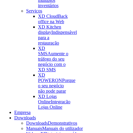
múltiplos
inventários
Serviços
XD Cloud
Back
office na Web
XD Kitchen
display
Indispensável
para a
restauração
XD
SMS
Aumente o
tráfego do seu
negócio com o
XD SMS
XD
POWERON
Porque
o seu negócio
não pode parar
XD Lojas
Online
Integração
Lojas Online
Empresa
Downloads
Downloads
Demonstrativos
Manuais
Manuais do utilizador