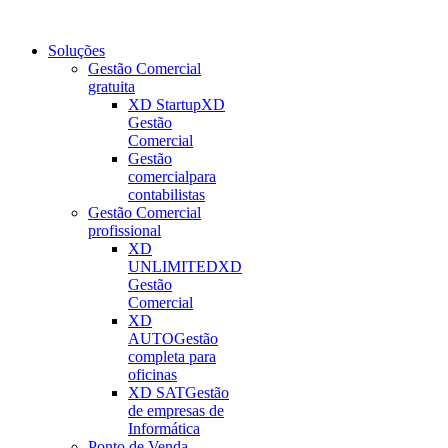
Soluções
Gestão Comercial
gratuita
XD Startup
XD
Gestão
Comercial
Gestão
comercial
para
contabilistas
Gestão Comercial
profissional
XD
UNLIMITED
XD
Gestão
Comercial
XD
AUTO
Gestão
completa para
oficinas
XD SAT
Gestão
de empresas de
Informática
Ponto de Venda