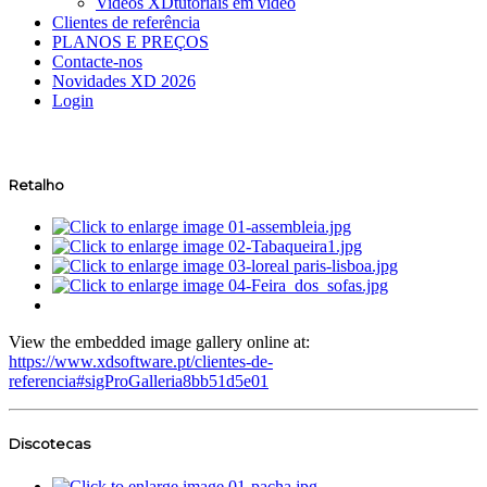
Videos XD
tutoriais em vídeo
Clientes de referência
PLANOS E PREÇOS
Contacte-nos
Novidades XD 2026
Login
Retalho
View the embedded image gallery online at:
https://www.xdsoftware.pt/clientes-de-
referencia#sigProGalleria8bb51d5e01
Discotecas