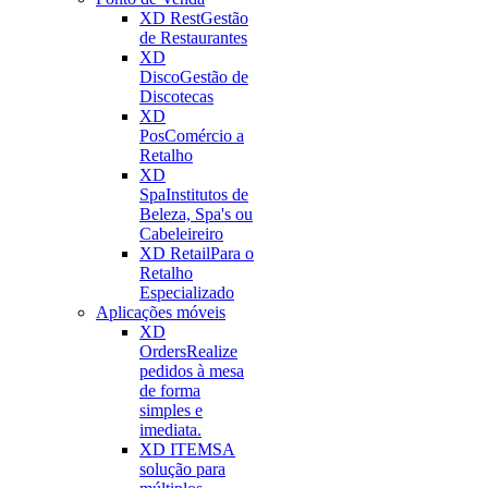
XD Rest
Gestão
de Restaurantes
XD
Disco
Gestão de
Discotecas
XD
Pos
Comércio a
Retalho
XD
Spa
Institutos de
Beleza, Spa's ou
Cabeleireiro
XD Retail
Para o
Retalho
Especializado
Aplicações móveis
XD
Orders
Realize
pedidos à mesa
de forma
simples e
imediata.
XD ITEMS
A
solução para