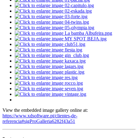
View the embedded image gallery online at:
https://www.xdsoftware.pt/clientes-de-
referencia#sigProGalleria6282f43a51