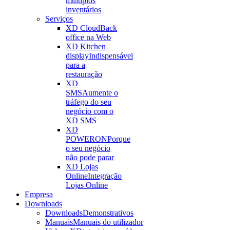
múltiplos
inventários
Serviços
XD Cloud
Back
office na Web
XD Kitchen
display
Indispensável
para a
restauração
XD
SMS
Aumente o
tráfego do seu
negócio com o
XD SMS
XD
POWERON
Porque
o seu negócio
não pode parar
XD Lojas
Online
Integração
Lojas Online
Empresa
Downloads
Downloads
Demonstrativos
Manuais
Manuais do utilizador