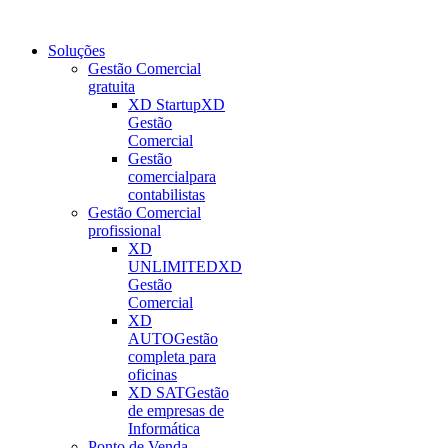
Soluções
Gestão Comercial
gratuita
XD Startup
XD
Gestão
Comercial
Gestão
comercial
para
contabilistas
Gestão Comercial
profissional
XD
UNLIMITED
XD
Gestão
Comercial
XD
AUTO
Gestão
completa para
oficinas
XD SAT
Gestão
de empresas de
Informática
Ponto de Venda