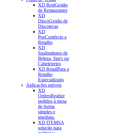
XD Rest
Gestão
de Restaurantes
XD
Disco
Gestão de
Discotecas
XD
Pos
Comércio a
Retalho
XD
Spa
Institutos de
Beleza, Spa's ou
Cabeleireiro
XD Retail
Para o
Retalho
Especializado
Aplicações móveis
XD
Orders
Realize
pedidos à mesa
de forma
simples e
imediata.
XD ITEMS
A
solução para