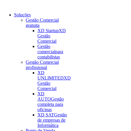
Soluções
Gestão Comercial
gratuita
XD Startup
XD
Gestão
Comercial
Gestão
comercial
para
contabilistas
Gestão Comercial
profissional
XD
UNLIMITED
XD
Gestão
Comercial
XD
AUTO
Gestão
completa para
oficinas
XD SAT
Gestão
de empresas de
Informática
Ponto de Venda