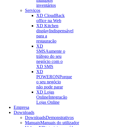
múltiplos
inventários
Serviços
XD Cloud
Back
office na Web
XD Kitchen
display
Indispensável
para a
restauração
XD
SMS
Aumente o
tráfego do seu
negócio com o
XD SMS
XD
POWERON
Porque
o seu negócio
não pode parar
XD Lojas
Online
Integração
Lojas Online
Empresa
Downloads
Downloads
Demonstrativos
Manuais
Manuais do utilizador