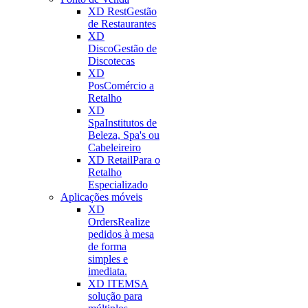
XD Rest
Gestão
de Restaurantes
XD
Disco
Gestão de
Discotecas
XD
Pos
Comércio a
Retalho
XD
Spa
Institutos de
Beleza, Spa's ou
Cabeleireiro
XD Retail
Para o
Retalho
Especializado
Aplicações móveis
XD
Orders
Realize
pedidos à mesa
de forma
simples e
imediata.
XD ITEMS
A
solução para