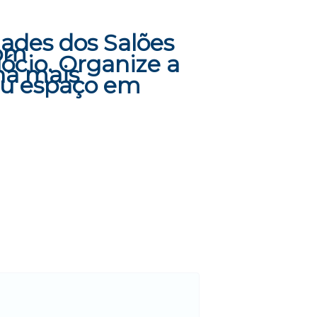
ades dos Salões
com
ócio. Organize a
ha mais
seu espaço em