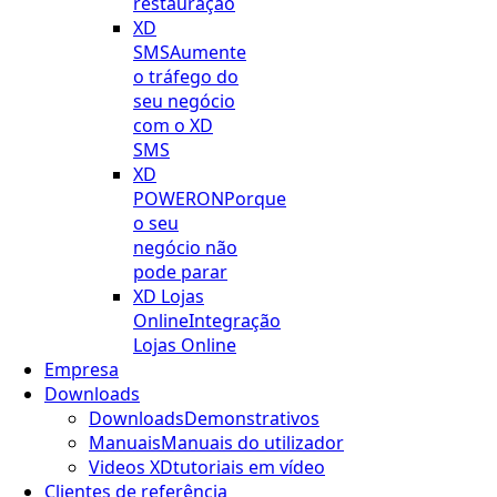
restauração
XD
SMS
Aumente
o tráfego do
seu negócio
com o XD
SMS
XD
POWERON
Porque
o seu
negócio não
pode parar
XD Lojas
Online
Integração
Lojas Online
Empresa
Downloads
Downloads
Demonstrativos
Manuais
Manuais do utilizador
Videos XD
tutoriais em vídeo
Clientes de referência