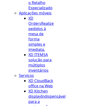
o Retalho
Especializado
Aplicações móveis
XD
Orders
Realize
pedidos à
mesa de
forma
simples e
imediata.
XD ITEMS
A
solução para
múltiplos
inventários
Serviços
XD Cloud
Back
office na Web
XD Kitchen
display
Indispensável
para a