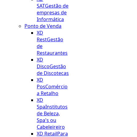
SAT
Gestão de
empresas de
Informática
Ponto de Venda
XD
Rest
Gestão
de
Restaurantes
XD
Disco
Gestão
de Discotecas
XD
Pos
Comércio
a Retalho
XD
Spa
Institutos
de Beleza,
Spa's ou
Cabeleireiro
XD Retail
Para