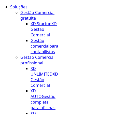
Soluções
Gestão Comercial
gratuita
XD Startup
XD
Gestão
Comercial
Gestão
comercial
para
contabilistas
Gestão Comercial
profissional
XD
UNLIMITED
XD
Gestão
Comercial
XD
AUTO
Gestão
completa
para oficinas
XD