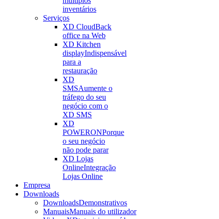
múltiplos
inventários
Serviços
XD Cloud
Back
office na Web
XD Kitchen
display
Indispensável
para a
restauração
XD
SMS
Aumente o
tráfego do seu
negócio com o
XD SMS
XD
POWERON
Porque
o seu negócio
não pode parar
XD Lojas
Online
Integração
Lojas Online
Empresa
Downloads
Downloads
Demonstrativos
Manuais
Manuais do utilizador