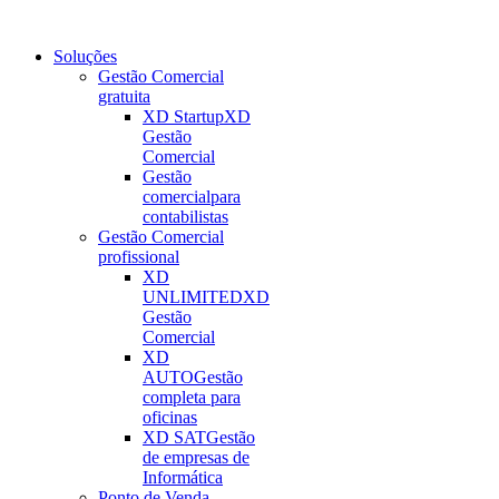
Soluções
Gestão Comercial
gratuita
XD Startup
XD
Gestão
Comercial
Gestão
comercial
para
contabilistas
Gestão Comercial
profissional
XD
UNLIMITED
XD
Gestão
Comercial
XD
AUTO
Gestão
completa para
oficinas
XD SAT
Gestão
de empresas de
Informática
Ponto de Venda