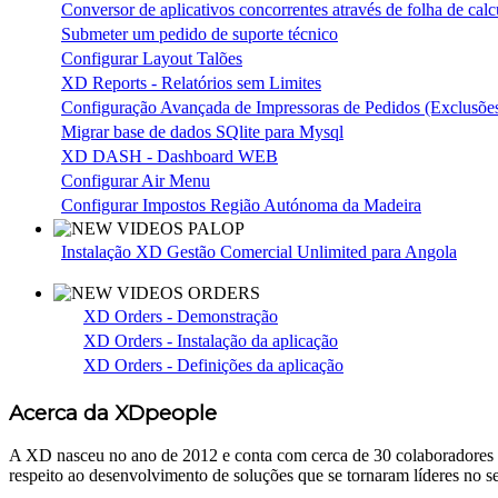
Conversor de aplicativos concorrentes através de folha de ca
Submeter um pedido de suporte técnico
Configurar Layout Talões
XD Reports - Relatórios sem Limites
Configuração Avançada de Impressoras de Pedidos (Exclusõe
Migrar base de dados SQlite para Mysql
XD DASH - Dashboard WEB
Configurar Air Menu
Configurar Impostos Região Autónoma da Madeira
Instalação XD Gestão Comercial Unlimited para Angola
XD Orders - Demonstração
XD Orders - Instalação da aplicação
XD Orders - Definições da aplicação
Acerca da XDpeople
A XD nasceu no ano de 2012 e conta com cerca de 30 colaboradores c
respeito ao desenvolvimento de soluções que se tornaram líderes no se