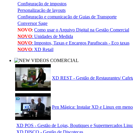
Configuração de impostos
Personalização de layouts
Configuração e comunicação de Guias de Transporte
Conversor Sage
NOVO
:
Como usar o Arquivo Digital na Gestão Comercial
NOVO
: Unidades de Medida
NOVO
: Impostos, Taxas e Encargos Parafiscais - Eco taxas
NOVO
: XD Retail
XD REST - Gestão de Restaurantes/ Cafeta
Pen Mágica: Instalar XD e Linux em meno
XD POS - Gestão de Lojas, Boutiques e Supermercados Li
XD DISCO - Gestão de Discotecas