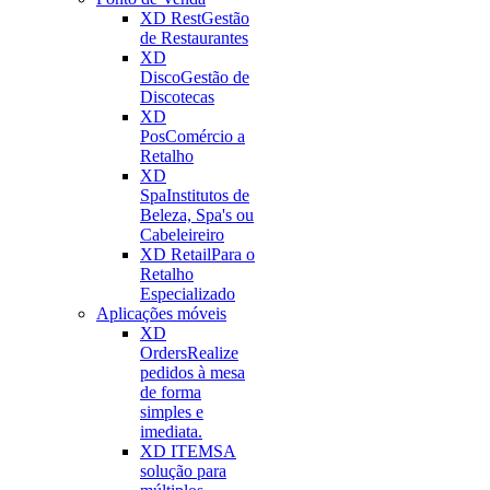
XD Rest
Gestão
de Restaurantes
XD
Disco
Gestão de
Discotecas
XD
Pos
Comércio a
Retalho
XD
Spa
Institutos de
Beleza, Spa's ou
Cabeleireiro
XD Retail
Para o
Retalho
Especializado
Aplicações móveis
XD
Orders
Realize
pedidos à mesa
de forma
simples e
imediata.
XD ITEMS
A
solução para