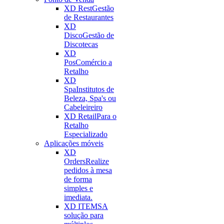
XD Rest
Gestão
de Restaurantes
XD
Disco
Gestão de
Discotecas
XD
Pos
Comércio a
Retalho
XD
Spa
Institutos de
Beleza, Spa's ou
Cabeleireiro
XD Retail
Para o
Retalho
Especializado
Aplicações móveis
XD
Orders
Realize
pedidos à mesa
de forma
simples e
imediata.
XD ITEMS
A
solução para