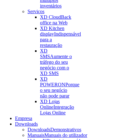
múltiplos
inventários
Serviços
XD Cloud
Back
office na Web
XD Kitchen
display
Indispensável
para a
restauração
XD
SMS
Aumente o
tráfego do seu
negócio com o
XD SMS
XD
POWERON
Porque
o seu negócio
não pode parar
XD Lojas
Online
Integração
Lojas Online
Empresa
Downloads
Downloads
Demonstrativos
Manuais
Manuais do utilizador