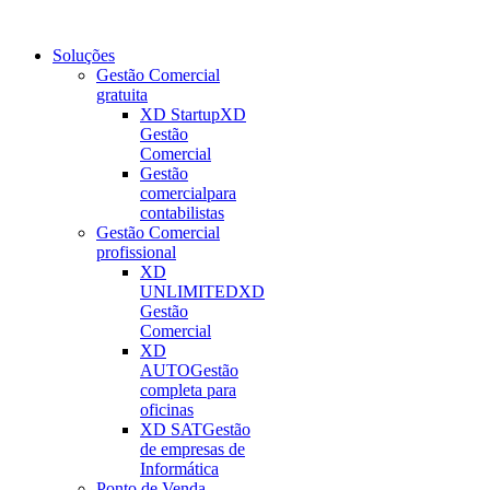
Soluções
Gestão Comercial
gratuita
XD Startup
XD
Gestão
Comercial
Gestão
comercial
para
contabilistas
Gestão Comercial
profissional
XD
UNLIMITED
XD
Gestão
Comercial
XD
AUTO
Gestão
completa para
oficinas
XD SAT
Gestão
de empresas de
Informática
Ponto de Venda