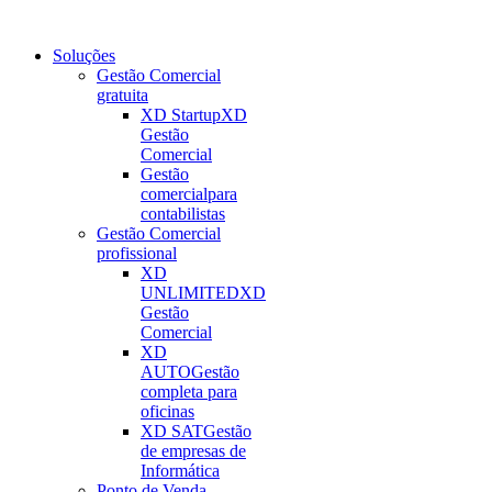
Soluções
Gestão Comercial
gratuita
XD Startup
XD
Gestão
Comercial
Gestão
comercial
para
contabilistas
Gestão Comercial
profissional
XD
UNLIMITED
XD
Gestão
Comercial
XD
AUTO
Gestão
completa para
oficinas
XD SAT
Gestão
de empresas de
Informática
Ponto de Venda