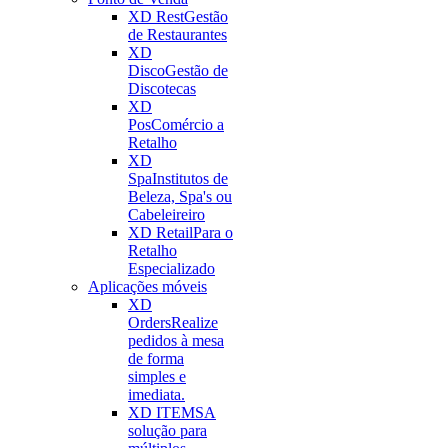
XD Rest
Gestão
de Restaurantes
XD
Disco
Gestão de
Discotecas
XD
Pos
Comércio a
Retalho
XD
Spa
Institutos de
Beleza, Spa's ou
Cabeleireiro
XD Retail
Para o
Retalho
Especializado
Aplicações móveis
XD
Orders
Realize
pedidos à mesa
de forma
simples e
imediata.
XD ITEMS
A
solução para