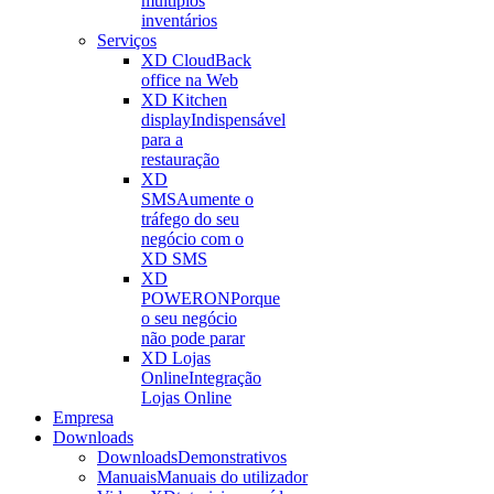
múltiplos
inventários
Serviços
XD Cloud
Back
office na Web
XD Kitchen
display
Indispensável
para a
restauração
XD
SMS
Aumente o
tráfego do seu
negócio com o
XD SMS
XD
POWERON
Porque
o seu negócio
não pode parar
XD Lojas
Online
Integração
Lojas Online
Empresa
Downloads
Downloads
Demonstrativos
Manuais
Manuais do utilizador