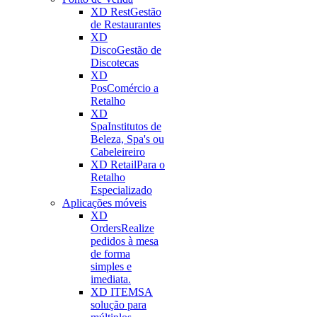
XD Rest
Gestão
de Restaurantes
XD
Disco
Gestão de
Discotecas
XD
Pos
Comércio a
Retalho
XD
Spa
Institutos de
Beleza, Spa's ou
Cabeleireiro
XD Retail
Para o
Retalho
Especializado
Aplicações móveis
XD
Orders
Realize
pedidos à mesa
de forma
simples e
imediata.
XD ITEMS
A
solução para