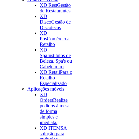
XD Rest
Gestão
de Restaurantes
XD
Disco
Gestão de
Discotecas
XD
Pos
Comércio a
Retalho
XD
Spa
Institutos de
Beleza, Spa's ou
Cabeleireiro
XD Retail
Para o
Retalho
Especializado
Aplicações móveis
XD
Orders
Realize
pedidos à mesa
de forma
simples e
imediata.
XD ITEMS
A
solução para