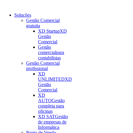
Soluções
Gestão Comercial
gratuita
XD Startup
XD
Gestão
Comercial
Gestão
comercial
para
contabilistas
Gestão Comercial
profissional
XD
UNLIMITED
XD
Gestão
Comercial
XD
AUTO
Gestão
completa para
oficinas
XD SAT
Gestão
de empresas de
Informática
Ponto de Venda