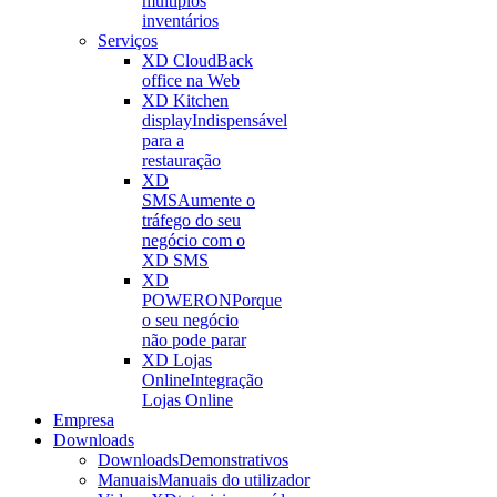
múltiplos
inventários
Serviços
XD Cloud
Back
office na Web
XD Kitchen
display
Indispensável
para a
restauração
XD
SMS
Aumente o
tráfego do seu
negócio com o
XD SMS
XD
POWERON
Porque
o seu negócio
não pode parar
XD Lojas
Online
Integração
Lojas Online
Empresa
Downloads
Downloads
Demonstrativos
Manuais
Manuais do utilizador