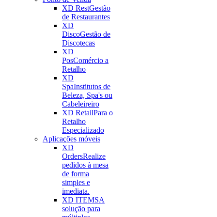
XD Rest
Gestão
de Restaurantes
XD
Disco
Gestão de
Discotecas
XD
Pos
Comércio a
Retalho
XD
Spa
Institutos de
Beleza, Spa's ou
Cabeleireiro
XD Retail
Para o
Retalho
Especializado
Aplicações móveis
XD
Orders
Realize
pedidos à mesa
de forma
simples e
imediata.
XD ITEMS
A
solução para