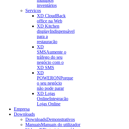
múltiplos
inventários
Serviços
XD Cloud
Back
office na Web
XD Kitchen
display
Indispensável
para a
restauração
XD
SMS
Aumente o
tráfego do seu
negócio com o
XD SMS
XD
POWERON
Porque
o seu negócio
não pode parar
XD Lojas
Online
Integração
Lojas Online
Empresa
Downloads
Downloads
Demonstrativos
Manuais
Manuais do utilizador