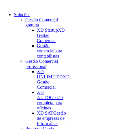
Soluções
Gestão Comercial
gratuita
XD Startup
XD
Gestão
Comercial
Gestão
comercial
para
contabilistas
Gestão Comercial
profissional
XD
UNLIMITED
XD
Gestão
Comercial
XD
AUTO
Gestão
completa para
oficinas
XD SAT
Gestão
de empresas de
Informática
Ponto de Venda