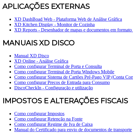
APLICAÇÕES EXTERNAS
XD DashBoad Web - Plataforma Web de Análise Gráfica
XD Kitchen Display - Monitor de Cozinha
XD Reports - Desenhador de mapas e documentos em formato
MANUAIS XD DISCO
Manual XD Disco
XD Online - Análise Gráfica
Como configurar Terminal de Porta e Consulta
Como configurar Terminal de Porta Windows Mobile
Como configurar Sistema de Cartões Pré-Pago VIP (Conta Cor
Como configurar Preços de Entrada para Consumo
DiscoCheckIn - Configuração e utilização
IMPOSTOS E ALTERAÇÕES FISCAIS
Como configurar Impostos
Como configurar Retenção na Fonte
Como configurar Regime de Iva de Caixa
Manual do Certificado para envio de documentos de transporte