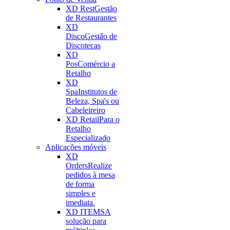
XD Rest
Gestão
de Restaurantes
XD
Disco
Gestão de
Discotecas
XD
Pos
Comércio a
Retalho
XD
Spa
Institutos de
Beleza, Spa's ou
Cabeleireiro
XD Retail
Para o
Retalho
Especializado
Aplicações móveis
XD
Orders
Realize
pedidos à mesa
de forma
simples e
imediata.
XD ITEMS
A
solução para