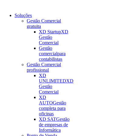
Soluções
Gestão Comercial
gratuita
XD Startup
XD
Gestão
Comercial
Gestão
comercial
para
contabilistas
Gestão Comercial
profissional
XD
UNLIMITED
XD
Gestão
Comercial
XD
AUTO
Gestão
completa para
oficinas
XD SAT
Gestão
de empresas de
Informática
Ponto de Venda