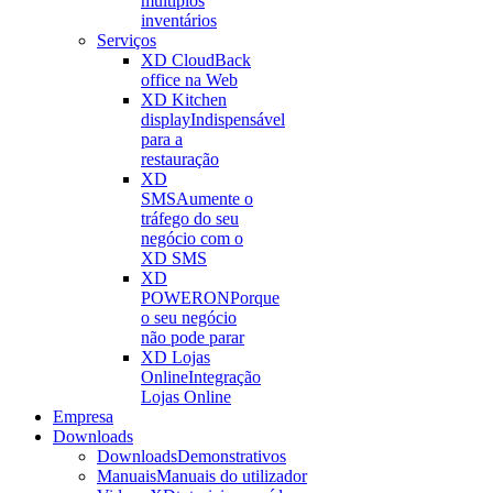
múltiplos
inventários
Serviços
XD Cloud
Back
office na Web
XD Kitchen
display
Indispensável
para a
restauração
XD
SMS
Aumente o
tráfego do seu
negócio com o
XD SMS
XD
POWERON
Porque
o seu negócio
não pode parar
XD Lojas
Online
Integração
Lojas Online
Empresa
Downloads
Downloads
Demonstrativos
Manuais
Manuais do utilizador