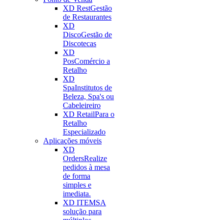
XD Rest
Gestão
de Restaurantes
XD
Disco
Gestão de
Discotecas
XD
Pos
Comércio a
Retalho
XD
Spa
Institutos de
Beleza, Spa's ou
Cabeleireiro
XD Retail
Para o
Retalho
Especializado
Aplicações móveis
XD
Orders
Realize
pedidos à mesa
de forma
simples e
imediata.
XD ITEMS
A
solução para