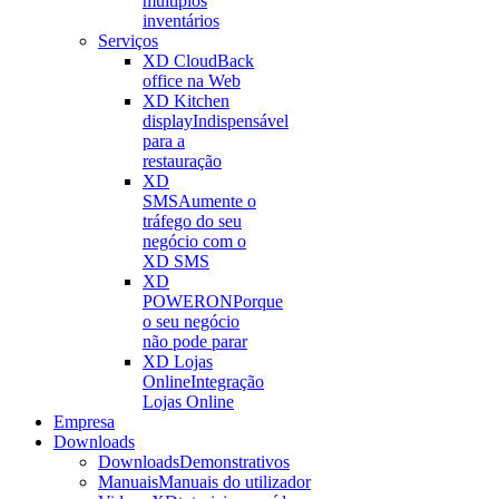
múltiplos
inventários
Serviços
XD Cloud
Back
office na Web
XD Kitchen
display
Indispensável
para a
restauração
XD
SMS
Aumente o
tráfego do seu
negócio com o
XD SMS
XD
POWERON
Porque
o seu negócio
não pode parar
XD Lojas
Online
Integração
Lojas Online
Empresa
Downloads
Downloads
Demonstrativos
Manuais
Manuais do utilizador