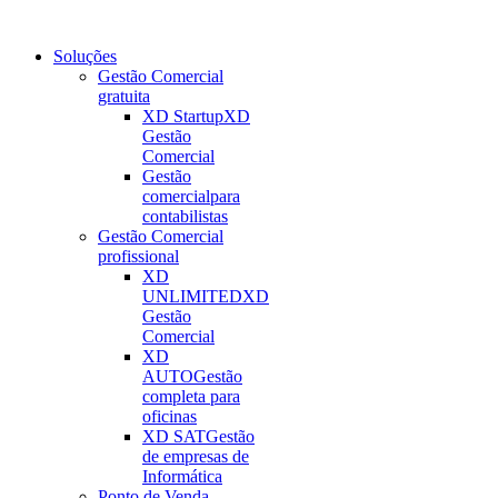
Soluções
Gestão Comercial
gratuita
XD Startup
XD
Gestão
Comercial
Gestão
comercial
para
contabilistas
Gestão Comercial
profissional
XD
UNLIMITED
XD
Gestão
Comercial
XD
AUTO
Gestão
completa para
oficinas
XD SAT
Gestão
de empresas de
Informática
Ponto de Venda