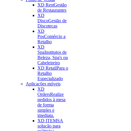
XD Rest
Gestão
de Restaurantes
XD
Disco
Gestão de
Discotecas
XD
Pos
Comércio a
Retalho
XD
Spa
Institutos de
Beleza, Spa's ou
Cabeleireiro
XD Retail
Para o
Retalho
Especializado
Aplicações móveis
XD
Orders
Realize
pedidos à mesa
de forma
simples e
imediata.
XD ITEMS
A
solução para