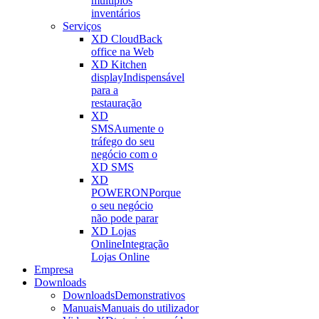
múltiplos
inventários
Serviços
XD Cloud
Back
office na Web
XD Kitchen
display
Indispensável
para a
restauração
XD
SMS
Aumente o
tráfego do seu
negócio com o
XD SMS
XD
POWERON
Porque
o seu negócio
não pode parar
XD Lojas
Online
Integração
Lojas Online
Empresa
Downloads
Downloads
Demonstrativos
Manuais
Manuais do utilizador