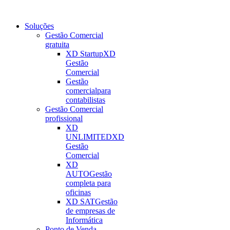
Soluções
Gestão Comercial
gratuita
XD Startup
XD
Gestão
Comercial
Gestão
comercial
para
contabilistas
Gestão Comercial
profissional
XD
UNLIMITED
XD
Gestão
Comercial
XD
AUTO
Gestão
completa para
oficinas
XD SAT
Gestão
de empresas de
Informática
Ponto de Venda