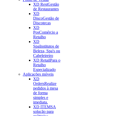
XD Rest
Gestão
de Restaurantes
XD
Disco
Gestão de
Discotecas
XD
Pos
Comércio a
Retalho
XD
Spa
Institutos de
Beleza, Spa's ou
Cabeleireiro
XD Retail
Para o
Retalho
Especializado
Aplicações móveis
XD
Orders
Realize
pedidos à mesa
de forma
simples e
imediata.
XD ITEMS
A
solução para