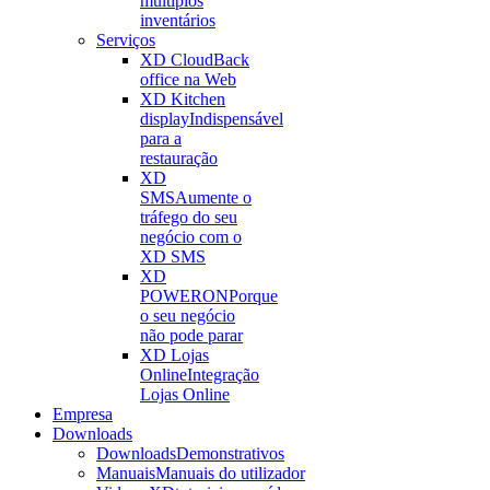
múltiplos
inventários
Serviços
XD Cloud
Back
office na Web
XD Kitchen
display
Indispensável
para a
restauração
XD
SMS
Aumente o
tráfego do seu
negócio com o
XD SMS
XD
POWERON
Porque
o seu negócio
não pode parar
XD Lojas
Online
Integração
Lojas Online
Empresa
Downloads
Downloads
Demonstrativos
Manuais
Manuais do utilizador