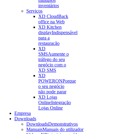
múltiplos
inventários
Serviços
XD Cloud
Back
office na Web
XD Kitchen
display
Indispensável
para a
restauração
XD
SMS
Aumente o
tráfego do seu
negócio com o
XD SMS
XD
POWERON
Porque
o seu negócio
não pode parar
XD Lojas
Online
Integração
Lojas Online
Empresa
Downloads
Downloads
Demonstrativos
Manuais
Manuais do utilizador