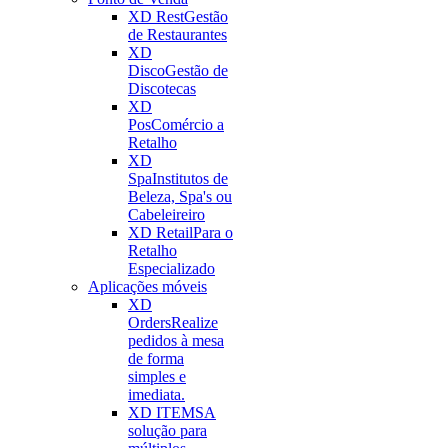
XD Rest
Gestão
de Restaurantes
XD
Disco
Gestão de
Discotecas
XD
Pos
Comércio a
Retalho
XD
Spa
Institutos de
Beleza, Spa's ou
Cabeleireiro
XD Retail
Para o
Retalho
Especializado
Aplicações móveis
XD
Orders
Realize
pedidos à mesa
de forma
simples e
imediata.
XD ITEMS
A
solução para