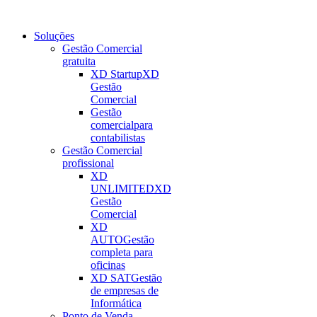
Soluções
Gestão Comercial
gratuita
XD Startup
XD
Gestão
Comercial
Gestão
comercial
para
contabilistas
Gestão Comercial
profissional
XD
UNLIMITED
XD
Gestão
Comercial
XD
AUTO
Gestão
completa para
oficinas
XD SAT
Gestão
de empresas de
Informática
Ponto de Venda