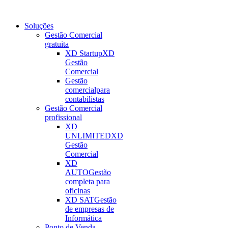
Soluções
Gestão Comercial
gratuita
XD Startup
XD
Gestão
Comercial
Gestão
comercial
para
contabilistas
Gestão Comercial
profissional
XD
UNLIMITED
XD
Gestão
Comercial
XD
AUTO
Gestão
completa para
oficinas
XD SAT
Gestão
de empresas de
Informática
Ponto de Venda