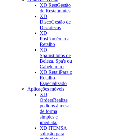
XD Rest
Gestão
de Restaurantes
XD
Disco
Gestão de
Discotecas
XD
Pos
Comércio a
Retalho
XD
Spa
Institutos de
Beleza, Spa's ou
Cabeleireiro
XD Retail
Para o
Retalho
Especializado
Aplicações móveis
XD
Orders
Realize
pedidos à mesa
de forma
simples e
imediata.
XD ITEMS
A
solução para