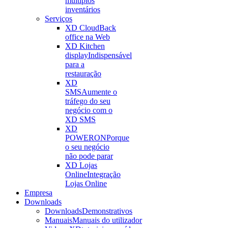
múltiplos
inventários
Serviços
XD Cloud
Back
office na Web
XD Kitchen
display
Indispensável
para a
restauração
XD
SMS
Aumente o
tráfego do seu
negócio com o
XD SMS
XD
POWERON
Porque
o seu negócio
não pode parar
XD Lojas
Online
Integração
Lojas Online
Empresa
Downloads
Downloads
Demonstrativos
Manuais
Manuais do utilizador