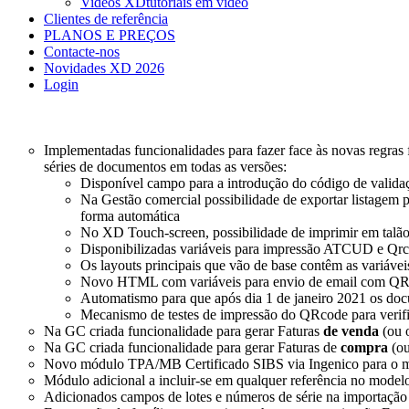
Videos XD
tutoriais em vídeo
Clientes de referência
PLANOS E PREÇOS
Contacte-nos
Novidades XD 2026
Login
Implementadas funcionalidades para fazer face às novas regra
séries de documentos em todas as versões:
Disponível campo para a introdução do código de validaç
Na Gestão comercial possibilidade de exportar listagem
forma automática
No XD Touch-screen, possibilidade de imprimir em talão
Disponibilizadas variáveis para impressão ATCUD e Qrc
Os layouts principais que vão de base contêm as variávei
Novo HTML com variáveis para envio de email com QRCod
Automatismo para que após dia 1 de janeiro 2021 os d
Mecanismo de testes de impressão do QRcode para verifi
Na GC criada funcionalidade para gerar Faturas
de venda
(ou 
Na GC criada funcionalidade para gerar Faturas de
compra
(ou
Novo módulo TPA/MB Certificado SIBS via Ingenico para o
Módulo adicional a incluir-se em qualquer referência no model
Adicionados campos de lotes e números de série na importaçã