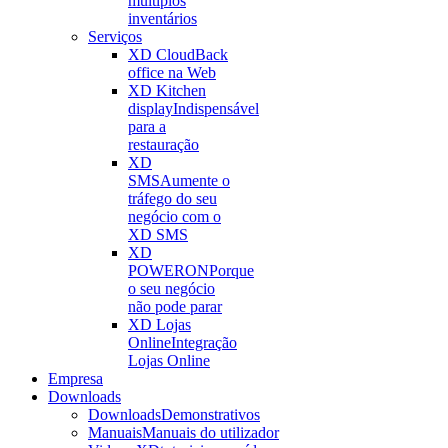
múltiplos
inventários
Serviços
XD Cloud
Back
office na Web
XD Kitchen
display
Indispensável
para a
restauração
XD
SMS
Aumente o
tráfego do seu
negócio com o
XD SMS
XD
POWERON
Porque
o seu negócio
não pode parar
XD Lojas
Online
Integração
Lojas Online
Empresa
Downloads
Downloads
Demonstrativos
Manuais
Manuais do utilizador