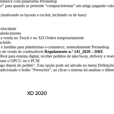
commerce com plataforma Prestashop
ido” para quando se pretende “comprar/retomar” um artigo pagando valor
 (inativando os layouts a excluir, incluindo os de base)
velocidade
stabelecimento
r a venda no Touch e no XD Orders temporariamente
ncluído
 e familias para plataformas e-commerce, nomeadamente Prestashop.
ção de venda de combustíveis
Regulamento n.º 141_2020 – DRE
t para ementa digital, receber pedidos de takeAway, delivery e rese
mo base o OPCU ou o PCM
o depois do pedido". Esta opção pode ser ativada no menu Definiçõe
icionado o botão "Preencher"; ao clicar o sistema irá analisar o último
XD 2020