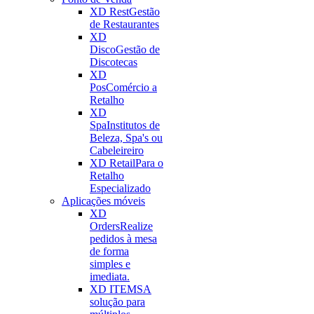
XD Rest
Gestão
de Restaurantes
XD
Disco
Gestão de
Discotecas
XD
Pos
Comércio a
Retalho
XD
Spa
Institutos de
Beleza, Spa's ou
Cabeleireiro
XD Retail
Para o
Retalho
Especializado
Aplicações móveis
XD
Orders
Realize
pedidos à mesa
de forma
simples e
imediata.
XD ITEMS
A
solução para