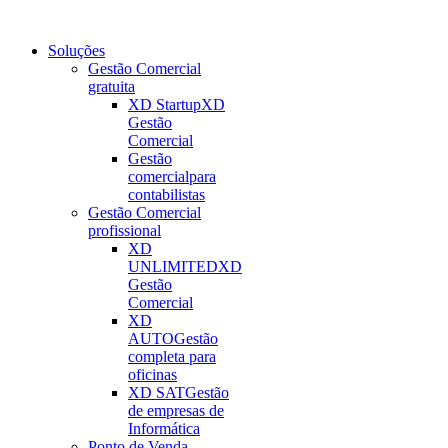
Soluções
Gestão Comercial
gratuita
XD Startup
XD
Gestão
Comercial
Gestão
comercial
para
contabilistas
Gestão Comercial
profissional
XD
UNLIMITED
XD
Gestão
Comercial
XD
AUTO
Gestão
completa para
oficinas
XD SAT
Gestão
de empresas de
Informática
Ponto de Venda