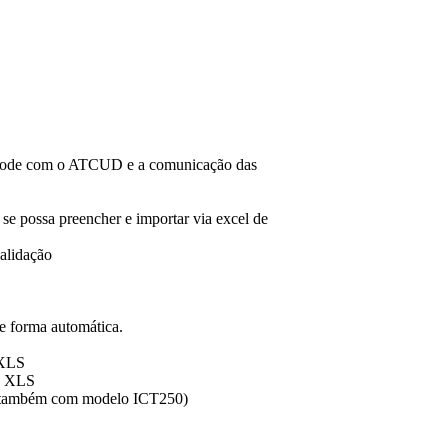
 Qrcode com o ATCUD e a comunicação das
e possa preencher e importar via excel de
alidação
 forma automática.
 XLS
a XLS
 também com modelo ICT250)