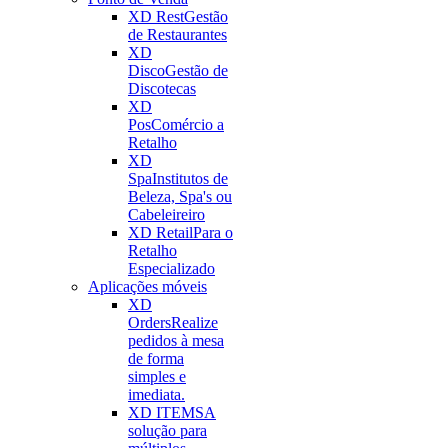
XD Rest
Gestão
de Restaurantes
XD
Disco
Gestão de
Discotecas
XD
Pos
Comércio a
Retalho
XD
Spa
Institutos de
Beleza, Spa's ou
Cabeleireiro
XD Retail
Para o
Retalho
Especializado
Aplicações móveis
XD
Orders
Realize
pedidos à mesa
de forma
simples e
imediata.
XD ITEMS
A
solução para