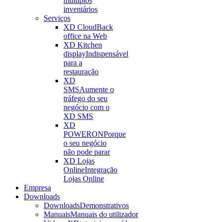
múltiplos
inventários
Serviços
XD Cloud
Back
office na Web
XD Kitchen
display
Indispensável
para a
restauração
XD
SMS
Aumente o
tráfego do seu
negócio com o
XD SMS
XD
POWERON
Porque
o seu negócio
não pode parar
XD Lojas
Online
Integração
Lojas Online
Empresa
Downloads
Downloads
Demonstrativos
Manuais
Manuais do utilizador