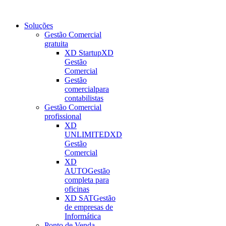
Soluções
Gestão Comercial
gratuita
XD Startup
XD
Gestão
Comercial
Gestão
comercial
para
contabilistas
Gestão Comercial
profissional
XD
UNLIMITED
XD
Gestão
Comercial
XD
AUTO
Gestão
completa para
oficinas
XD SAT
Gestão
de empresas de
Informática
Ponto de Venda