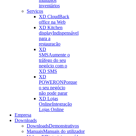
múltiplos
inventários
Serviços
XD Cloud
Back
office na Web
XD Kitchen
display
Indispensável
para a
restauração
XD
SMS
Aumente o
tráfego do seu
negócio com o
XD SMS
XD
POWERON
Porque
o seu negócio
não pode parar
XD Lojas
Online
Integração
Lojas Online
Empresa
Downloads
Downloads
Demonstrativos
Manuais
Manuais do utilizador