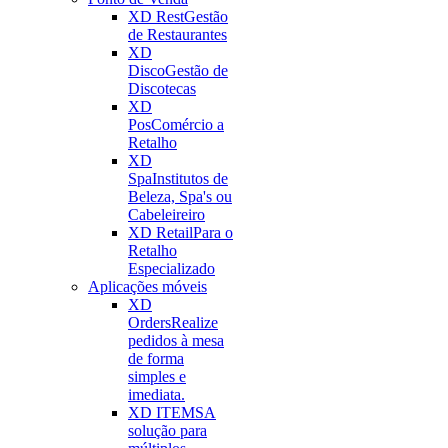
XD Rest
Gestão
de Restaurantes
XD
Disco
Gestão de
Discotecas
XD
Pos
Comércio a
Retalho
XD
Spa
Institutos de
Beleza, Spa's ou
Cabeleireiro
XD Retail
Para o
Retalho
Especializado
Aplicações móveis
XD
Orders
Realize
pedidos à mesa
de forma
simples e
imediata.
XD ITEMS
A
solução para