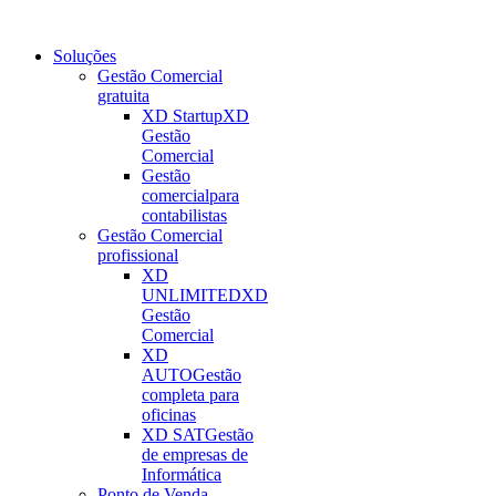
Soluções
Gestão Comercial
gratuita
XD Startup
XD
Gestão
Comercial
Gestão
comercial
para
contabilistas
Gestão Comercial
profissional
XD
UNLIMITED
XD
Gestão
Comercial
XD
AUTO
Gestão
completa para
oficinas
XD SAT
Gestão
de empresas de
Informática
Ponto de Venda