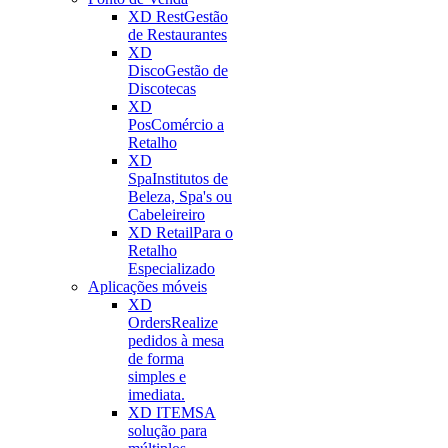
XD Rest
Gestão
de Restaurantes
XD
Disco
Gestão de
Discotecas
XD
Pos
Comércio a
Retalho
XD
Spa
Institutos de
Beleza, Spa's ou
Cabeleireiro
XD Retail
Para o
Retalho
Especializado
Aplicações móveis
XD
Orders
Realize
pedidos à mesa
de forma
simples e
imediata.
XD ITEMS
A
solução para