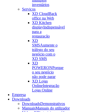
múltiplos
inventários
Serviços
XD Cloud
Back
office na Web
XD Kitchen
display
Indispensável
para a
restauração
XD
SMS
Aumente o
tráfego do seu
negócio com o
XD SMS
XD
POWERON
Porque
o seu negócio
não pode parar
XD Lojas
Online
Integração
Lojas Online
Empresa
Downloads
Downloads
Demonstrativos
Manuais
Manuais do utilizador