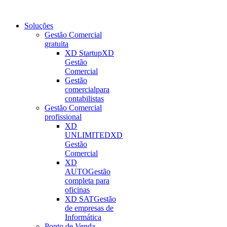
Soluções
Gestão Comercial
gratuita
XD Startup
XD
Gestão
Comercial
Gestão
comercial
para
contabilistas
Gestão Comercial
profissional
XD
UNLIMITED
XD
Gestão
Comercial
XD
AUTO
Gestão
completa para
oficinas
XD SAT
Gestão
de empresas de
Informática
Ponto de Venda