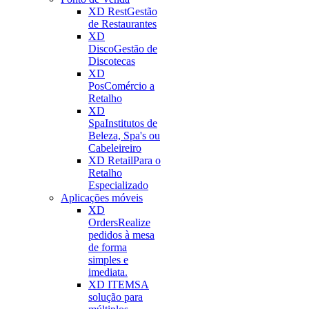
XD Rest
Gestão
de Restaurantes
XD
Disco
Gestão de
Discotecas
XD
Pos
Comércio a
Retalho
XD
Spa
Institutos de
Beleza, Spa's ou
Cabeleireiro
XD Retail
Para o
Retalho
Especializado
Aplicações móveis
XD
Orders
Realize
pedidos à mesa
de forma
simples e
imediata.
XD ITEMS
A
solução para