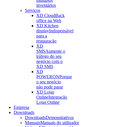
múltiplos
inventários
Serviços
XD Cloud
Back
office na Web
XD Kitchen
display
Indispensável
para a
restauração
XD
SMS
Aumente o
tráfego do seu
negócio com o
XD SMS
XD
POWERON
Porque
o seu negócio
não pode parar
XD Lojas
Online
Integração
Lojas Online
Empresa
Downloads
Downloads
Demonstrativos
Manuais
Manuais do utilizador