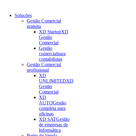
Soluções
Gestão Comercial
gratuita
XD Startup
XD
Gestão
Comercial
Gestão
comercial
para
contabilistas
Gestão Comercial
profissional
XD
UNLIMITED
XD
Gestão
Comercial
XD
AUTO
Gestão
completa para
oficinas
XD SAT
Gestão
de empresas de
Informática
Ponto de Venda