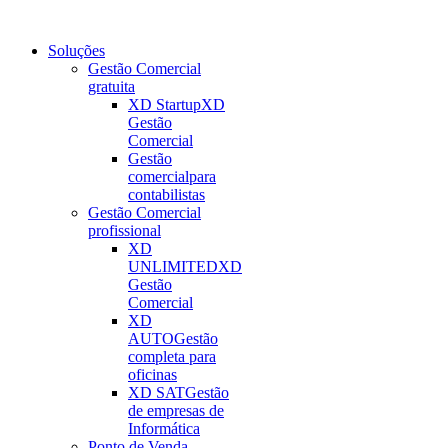
Soluções
Gestão Comercial
gratuita
XD Startup
XD
Gestão
Comercial
Gestão
comercial
para
contabilistas
Gestão Comercial
profissional
XD
UNLIMITED
XD
Gestão
Comercial
XD
AUTO
Gestão
completa para
oficinas
XD SAT
Gestão
de empresas de
Informática
Ponto de Venda