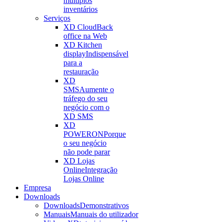
múltiplos
inventários
Serviços
XD Cloud
Back
office na Web
XD Kitchen
display
Indispensável
para a
restauração
XD
SMS
Aumente o
tráfego do seu
negócio com o
XD SMS
XD
POWERON
Porque
o seu negócio
não pode parar
XD Lojas
Online
Integração
Lojas Online
Empresa
Downloads
Downloads
Demonstrativos
Manuais
Manuais do utilizador