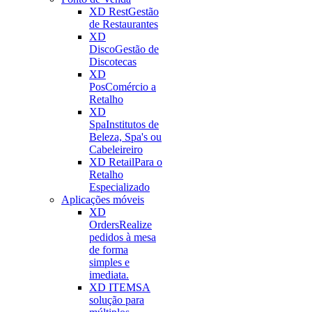
XD Rest
Gestão
de Restaurantes
XD
Disco
Gestão de
Discotecas
XD
Pos
Comércio a
Retalho
XD
Spa
Institutos de
Beleza, Spa's ou
Cabeleireiro
XD Retail
Para o
Retalho
Especializado
Aplicações móveis
XD
Orders
Realize
pedidos à mesa
de forma
simples e
imediata.
XD ITEMS
A
solução para