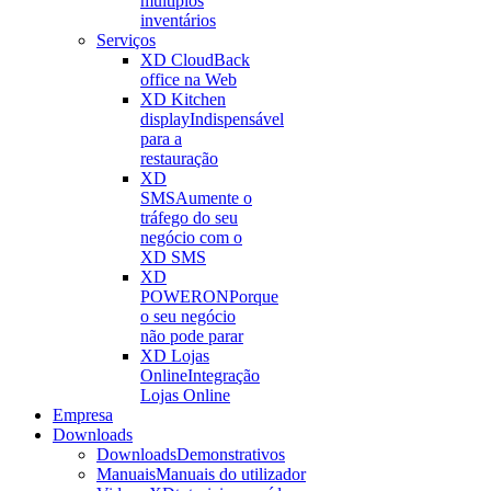
múltiplos
inventários
Serviços
XD Cloud
Back
office na Web
XD Kitchen
display
Indispensável
para a
restauração
XD
SMS
Aumente o
tráfego do seu
negócio com o
XD SMS
XD
POWERON
Porque
o seu negócio
não pode parar
XD Lojas
Online
Integração
Lojas Online
Empresa
Downloads
Downloads
Demonstrativos
Manuais
Manuais do utilizador