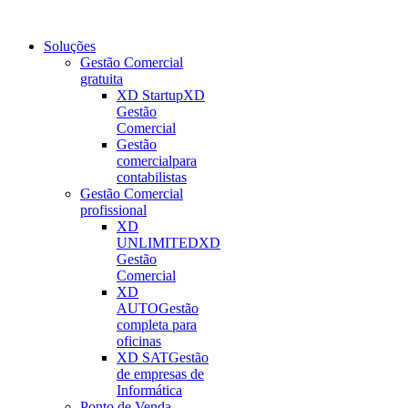
Soluções
Gestão Comercial
gratuita
XD Startup
XD
Gestão
Comercial
Gestão
comercial
para
contabilistas
Gestão Comercial
profissional
XD
UNLIMITED
XD
Gestão
Comercial
XD
AUTO
Gestão
completa para
oficinas
XD SAT
Gestão
de empresas de
Informática
Ponto de Venda