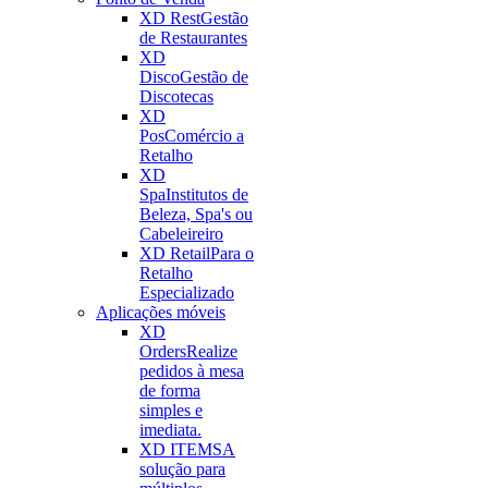
XD Rest
Gestão
de Restaurantes
XD
Disco
Gestão de
Discotecas
XD
Pos
Comércio a
Retalho
XD
Spa
Institutos de
Beleza, Spa's ou
Cabeleireiro
XD Retail
Para o
Retalho
Especializado
Aplicações móveis
XD
Orders
Realize
pedidos à mesa
de forma
simples e
imediata.
XD ITEMS
A
solução para