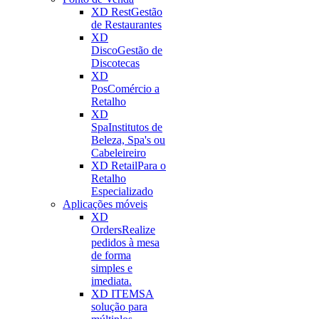
XD Rest
Gestão
de Restaurantes
XD
Disco
Gestão de
Discotecas
XD
Pos
Comércio a
Retalho
XD
Spa
Institutos de
Beleza, Spa's ou
Cabeleireiro
XD Retail
Para o
Retalho
Especializado
Aplicações móveis
XD
Orders
Realize
pedidos à mesa
de forma
simples e
imediata.
XD ITEMS
A
solução para