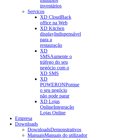
múltiplos
inventários
Serviços
XD Cloud
Back
office na Web
XD Kitchen
display
Indispensável
para a
restauração
XD
SMS
Aumente o
tráfego do seu
negócio com o
XD SMS
XD
POWERON
Porque
o seu negócio
não pode parar
XD Lojas
Online
Integração
Lojas Online
Empresa
Downloads
Downloads
Demonstrativos
Manuais
Manuais do utilizador