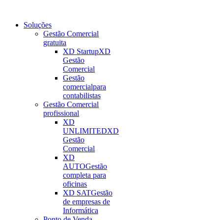
Soluções
Gestão Comercial
gratuita
XD Startup
XD
Gestão
Comercial
Gestão
comercial
para
contabilistas
Gestão Comercial
profissional
XD
UNLIMITED
XD
Gestão
Comercial
XD
AUTO
Gestão
completa para
oficinas
XD SAT
Gestão
de empresas de
Informática
Ponto de Venda