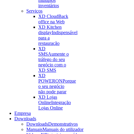
múltiplos
inventários
Serviços
XD Cloud
Back
office na Web
XD Kitchen
display
Indispensável
para a
restauração
XD
SMS
Aumente o
tráfego do seu
negócio com o
XD SMS
XD
POWERON
Porque
o seu negócio
não pode parar
XD Lojas
Online
Integração
Lojas Online
Empresa
Downloads
Downloads
Demonstrativos
Manuais
Manuais do utilizador