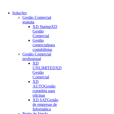
Soluções
Gestão Comercial
gratuita
XD Startup
XD
Gestão
Comercial
Gestão
comercial
para
contabilistas
Gestão Comercial
profissional
XD
UNLIMITED
XD
Gestão
Comercial
XD
AUTO
Gestão
completa para
oficinas
XD SAT
Gestão
de empresas de
Informática
Ponto de Venda