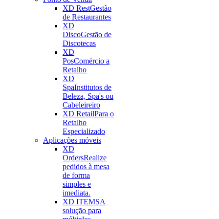
XD Rest
Gestão
de Restaurantes
XD
Disco
Gestão de
Discotecas
XD
Pos
Comércio a
Retalho
XD
Spa
Institutos de
Beleza, Spa's ou
Cabeleireiro
XD Retail
Para o
Retalho
Especializado
Aplicações móveis
XD
Orders
Realize
pedidos à mesa
de forma
simples e
imediata.
XD ITEMS
A
solução para