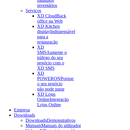
múltiplos
inventários
Serviços
XD Cloud
Back
office na Web
XD Kitchen
display
Indispensável
para a
restauração
XD
SMS
Aumente o
tráfego do seu
negócio com o
XD SMS
XD
POWERON
Porque
o seu negócio
não pode parar
XD Lojas
Online
Integração
Lojas Online
Empresa
Downloads
Downloads
Demonstrativos
Manuais
Manuais do utilizador