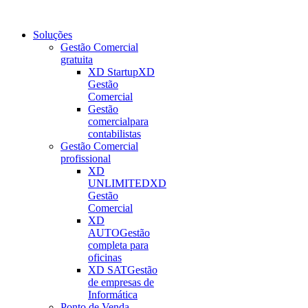
Soluções
Gestão Comercial
gratuita
XD Startup
XD
Gestão
Comercial
Gestão
comercial
para
contabilistas
Gestão Comercial
profissional
XD
UNLIMITED
XD
Gestão
Comercial
XD
AUTO
Gestão
completa para
oficinas
XD SAT
Gestão
de empresas de
Informática
Ponto de Venda