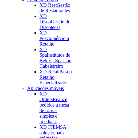
XD Rest
Gestão
de Restaurantes
XD
Disco
Gestão de
Discotecas
XD
Pos
Comércio a
Retalho
XD
Spa
Institutos de
Beleza, Spa's ou
Cabeleireiro
XD Retail
Para o
Retalho
Especializado
Aplicações móveis
XD
Orders
Realize
pedidos à mesa
de forma
simples e
imediata.
XD ITEMS
A
solução para