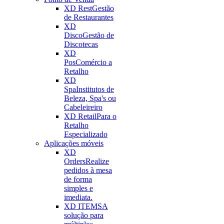
XD Rest
Gestão
de Restaurantes
XD
Disco
Gestão de
Discotecas
XD
Pos
Comércio a
Retalho
XD
Spa
Institutos de
Beleza, Spa's ou
Cabeleireiro
XD Retail
Para o
Retalho
Especializado
Aplicações móveis
XD
Orders
Realize
pedidos à mesa
de forma
simples e
imediata.
XD ITEMS
A
solução para