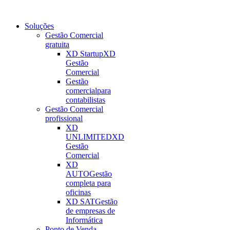
Soluções
Gestão Comercial
gratuita
XD Startup
XD
Gestão
Comercial
Gestão
comercial
para
contabilistas
Gestão Comercial
profissional
XD
UNLIMITED
XD
Gestão
Comercial
XD
AUTO
Gestão
completa para
oficinas
XD SAT
Gestão
de empresas de
Informática
Ponto de Venda