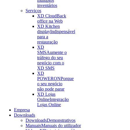
múltiplos
inventários
Serviços
XD Cloud
Back
office na Web
XD Kitchen
display
Indispensável
para a
restauração
XD
SMS
Aumente o
tráfego do seu
negócio com o
XD SMS
XD
POWERON
Porque
o seu negócio
não pode parar
XD Lojas
Online
Integração
Lojas Online
Empresa
Downloads
Downloads
Demonstrativos
Manuais
Manuais do utilizador