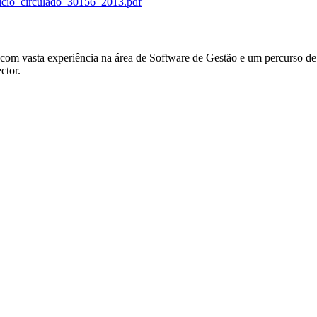
ficio_circulado_30156_2013.pdf
om vasta experiência na área de Software de Gestão e um percurso de 
ctor.