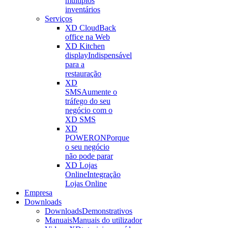
múltiplos
inventários
Serviços
XD Cloud
Back
office na Web
XD Kitchen
display
Indispensável
para a
restauração
XD
SMS
Aumente o
tráfego do seu
negócio com o
XD SMS
XD
POWERON
Porque
o seu negócio
não pode parar
XD Lojas
Online
Integração
Lojas Online
Empresa
Downloads
Downloads
Demonstrativos
Manuais
Manuais do utilizador