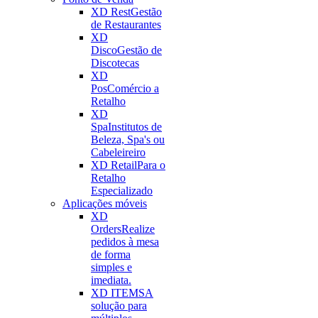
XD Rest
Gestão
de Restaurantes
XD
Disco
Gestão de
Discotecas
XD
Pos
Comércio a
Retalho
XD
Spa
Institutos de
Beleza, Spa's ou
Cabeleireiro
XD Retail
Para o
Retalho
Especializado
Aplicações móveis
XD
Orders
Realize
pedidos à mesa
de forma
simples e
imediata.
XD ITEMS
A
solução para