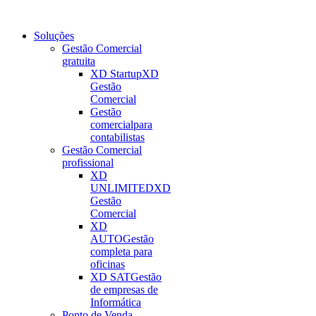
Soluções
Gestão Comercial
gratuita
XD Startup
XD
Gestão
Comercial
Gestão
comercial
para
contabilistas
Gestão Comercial
profissional
XD
UNLIMITED
XD
Gestão
Comercial
XD
AUTO
Gestão
completa para
oficinas
XD SAT
Gestão
de empresas de
Informática
Ponto de Venda