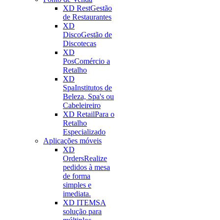
XD Rest
Gestão
de Restaurantes
XD
Disco
Gestão de
Discotecas
XD
Pos
Comércio a
Retalho
XD
Spa
Institutos de
Beleza, Spa's ou
Cabeleireiro
XD Retail
Para o
Retalho
Especializado
Aplicações móveis
XD
Orders
Realize
pedidos à mesa
de forma
simples e
imediata.
XD ITEMS
A
solução para