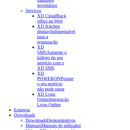
múltiplos
inventários
Serviços
XD Cloud
Back
office na Web
XD Kitchen
display
Indispensável
para a
restauração
XD
SMS
Aumente o
tráfego do seu
negócio com o
XD SMS
XD
POWERON
Porque
o seu negócio
não pode parar
XD Lojas
Online
Integração
Lojas Online
Empresa
Downloads
Downloads
Demonstrativos
Manuais
Manuais do utilizador