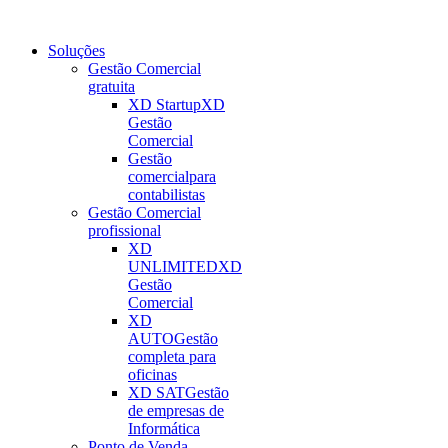
Soluções
Gestão Comercial
gratuita
XD Startup
XD
Gestão
Comercial
Gestão
comercial
para
contabilistas
Gestão Comercial
profissional
XD
UNLIMITED
XD
Gestão
Comercial
XD
AUTO
Gestão
completa para
oficinas
XD SAT
Gestão
de empresas de
Informática
Ponto de Venda