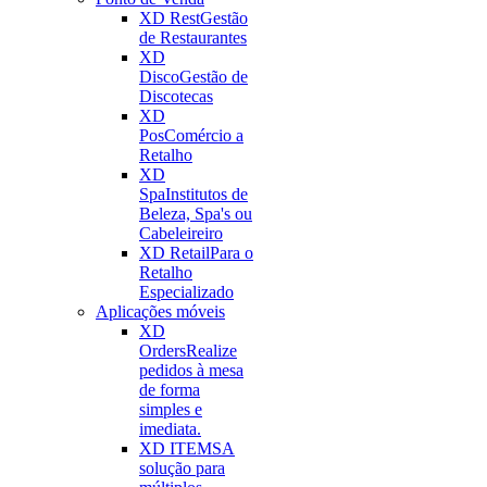
XD Rest
Gestão
de Restaurantes
XD
Disco
Gestão de
Discotecas
XD
Pos
Comércio a
Retalho
XD
Spa
Institutos de
Beleza, Spa's ou
Cabeleireiro
XD Retail
Para o
Retalho
Especializado
Aplicações móveis
XD
Orders
Realize
pedidos à mesa
de forma
simples e
imediata.
XD ITEMS
A
solução para