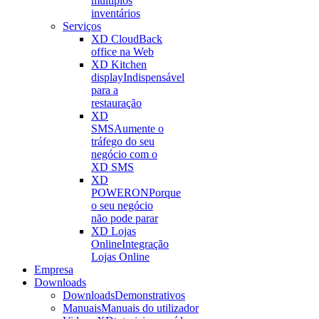
múltiplos
inventários
Serviços
XD Cloud
Back
office na Web
XD Kitchen
display
Indispensável
para a
restauração
XD
SMS
Aumente o
tráfego do seu
negócio com o
XD SMS
XD
POWERON
Porque
o seu negócio
não pode parar
XD Lojas
Online
Integração
Lojas Online
Empresa
Downloads
Downloads
Demonstrativos
Manuais
Manuais do utilizador