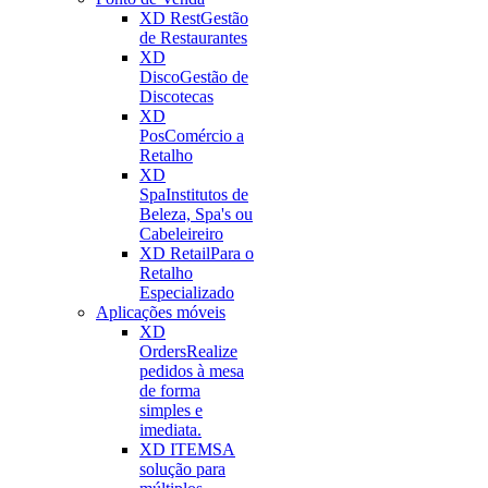
XD Rest
Gestão
de Restaurantes
XD
Disco
Gestão de
Discotecas
XD
Pos
Comércio a
Retalho
XD
Spa
Institutos de
Beleza, Spa's ou
Cabeleireiro
XD Retail
Para o
Retalho
Especializado
Aplicações móveis
XD
Orders
Realize
pedidos à mesa
de forma
simples e
imediata.
XD ITEMS
A
solução para