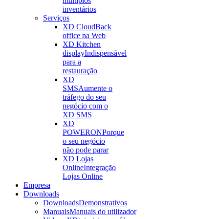
múltiplos
inventários
Serviços
XD Cloud
Back
office na Web
XD Kitchen
display
Indispensável
para a
restauração
XD
SMS
Aumente o
tráfego do seu
negócio com o
XD SMS
XD
POWERON
Porque
o seu negócio
não pode parar
XD Lojas
Online
Integração
Lojas Online
Empresa
Downloads
Downloads
Demonstrativos
Manuais
Manuais do utilizador