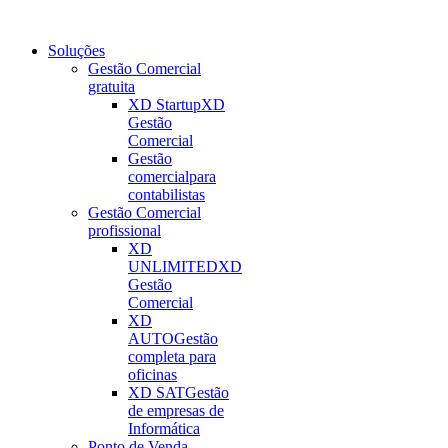
Soluções
Gestão Comercial
gratuita
XD Startup
XD
Gestão
Comercial
Gestão
comercial
para
contabilistas
Gestão Comercial
profissional
XD
UNLIMITED
XD
Gestão
Comercial
XD
AUTO
Gestão
completa para
oficinas
XD SAT
Gestão
de empresas de
Informática
Ponto de Venda