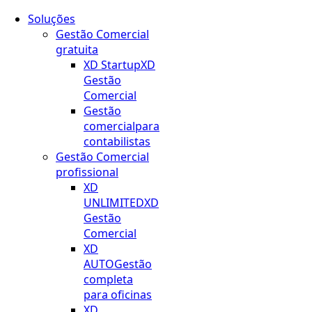
Soluções
Gestão Comercial
gratuita
XD Startup
XD
Gestão
Comercial
Gestão
comercial
para
contabilistas
Gestão Comercial
profissional
XD
UNLIMITED
XD
Gestão
Comercial
XD
AUTO
Gestão
completa
para oficinas
XD