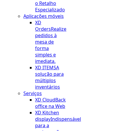
o Retalho
Especializado
Aplicações móveis
XD
Orders
Realize
pedidos à
mesa de
forma
simples e
imediata.
XD ITEMS
A
solução para
múltiplos
inventários
Serviços
XD Cloud
Back
office na Web
XD Kitchen
display
Indispensável
para a