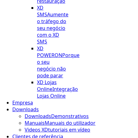
restauração
XD
SMS
Aumente
o tráfego do
seu negócio
com o XD
SMS
XD
POWERON
Porque
o seu
negócio não
pode parar
XD Lojas
Online
Integração
Lojas Online
Empresa
Downloads
Downloads
Demonstrativos
Manuais
Manuais do utilizador
Videos XD
tutoriais em vídeo
Clientes de referência