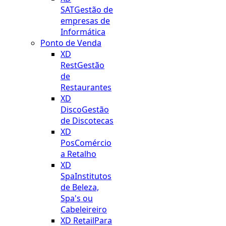
SAT
Gestão de
empresas de
Informática
Ponto de Venda
XD
Rest
Gestão
de
Restaurantes
XD
Disco
Gestão
de Discotecas
XD
Pos
Comércio
a Retalho
XD
Spa
Institutos
de Beleza,
Spa's ou
Cabeleireiro
XD Retail
Para