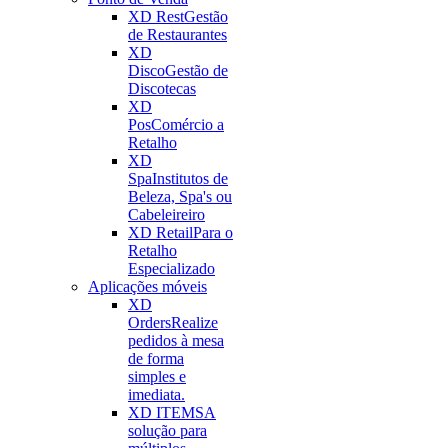
XD Rest
Gestão
de Restaurantes
XD
Disco
Gestão de
Discotecas
XD
Pos
Comércio a
Retalho
XD
Spa
Institutos de
Beleza, Spa's ou
Cabeleireiro
XD Retail
Para o
Retalho
Especializado
Aplicações móveis
XD
Orders
Realize
pedidos à mesa
de forma
simples e
imediata.
XD ITEMS
A
solução para