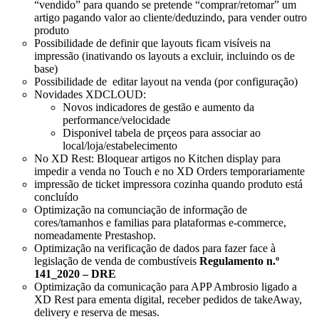
“vendido” para quando se pretende “comprar/retomar” um
artigo pagando valor ao cliente/deduzindo, para vender outro
produto
Possibilidade de definir que layouts ficam visíveis na
impressão (inativando os layouts a excluir, incluindo os de
base)
Possibilidade de editar layout na venda (por configuração)
Novidades XDCLOUD:
Novos indicadores de gestão e aumento da
performance/velocidade
Disponivel tabela de prçeos para associar ao
local/loja/estabelecimento
No XD Rest: Bloquear artigos no Kitchen display para
impedir a venda no Touch e no XD Orders temporariamente
impressão de ticket impressora cozinha quando produto está
concluído
Optimização na comunciação de informação de
cores/tamanhos e familias para plataformas e-commerce,
nomeadamente Prestashop.
Optimização na verificação de dados para fazer face à
legislação de venda de combustíveis
Regulamento n.º
141_2020 – DRE
Optimização da comunicação para APP Ambrosio ligado a
XD Rest para ementa digital, receber pedidos de takeAway,
delivery e reserva de mesas.