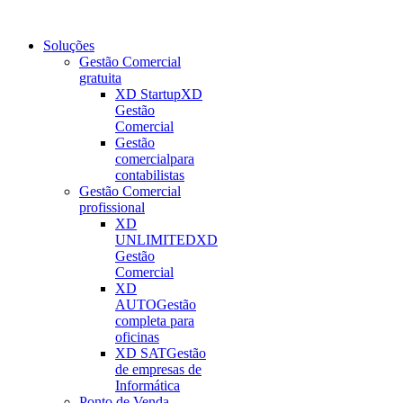
Soluções
Gestão Comercial
gratuita
XD Startup
XD
Gestão
Comercial
Gestão
comercial
para
contabilistas
Gestão Comercial
profissional
XD
UNLIMITED
XD
Gestão
Comercial
XD
AUTO
Gestão
completa para
oficinas
XD SAT
Gestão
de empresas de
Informática
Ponto de Venda