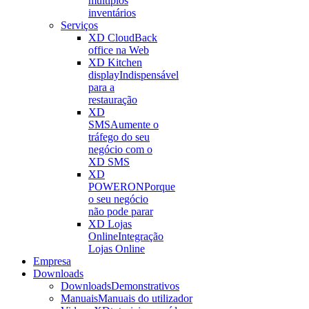
múltiplos
inventários
Serviços
XD Cloud
Back
office na Web
XD Kitchen
display
Indispensável
para a
restauração
XD
SMS
Aumente o
tráfego do seu
negócio com o
XD SMS
XD
POWERON
Porque
o seu negócio
não pode parar
XD Lojas
Online
Integração
Lojas Online
Empresa
Downloads
Downloads
Demonstrativos
Manuais
Manuais do utilizador