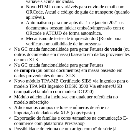
variáveis acima indicadas.
Novo HTML com variáveis para envio de email com
QRCode, Atcud e código de guia de transporte (quando
aplicável).
Automatismo para que após dia 1 de janeiro 2021 os
documentos possam iniciar emissão/impressão com o
QRcode e ATCUD de forma automática.
Mecanismo de testes de impressão do QRcode para
verificar compatibildiade de impressoras.
Na GC criada funcionalidade para gerar Faturas
de venda
(ou
outros documentos em massa) baseado em dados provenientes
de uma XLS
Na GC criada funcionalidade para gerar Faturas
de
compra
(ou outros documentos) em massa baseado em
dados provenientes de uma XLS
Novo módulo TPA/MB Certificado SIBS via Ingenico para o
modelo TPA MB Ingenico DESK 3500 Via ethernet/USB
(compatível também com modelo ICT250)
Módulo adicional a incluir-se em qualquer referência no
modelo subscrição
Adicionados campos de lotes e números de série na
importação de dados via XLS (copy+paste)
Exportação de famílias e cores /tamanhos na comunicação E-
commerce com plataforma Prestashop
Possibilidade de retoma de um artigo com nº de série já