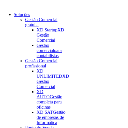
Soluções
Gestão Comercial
gratuita
XD Startup
XD
Gestão
Comercial
Gestão
comercial
para
contabilistas
Gestão Comercial
profissional
XD
UNLIMITED
XD
Gestão
Comercial
XD
AUTO
Gestão
completa para
oficinas
XD SAT
Gestão
de empresas de
Informática
Ponto de Venda