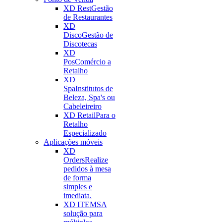
XD Rest
Gestão
de Restaurantes
XD
Disco
Gestão de
Discotecas
XD
Pos
Comércio a
Retalho
XD
Spa
Institutos de
Beleza, Spa's ou
Cabeleireiro
XD Retail
Para o
Retalho
Especializado
Aplicações móveis
XD
Orders
Realize
pedidos à mesa
de forma
simples e
imediata.
XD ITEMS
A
solução para