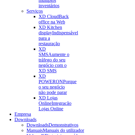
múltiplos
inventários
Serviços
XD Cloud
Back
office na Web
XD Kitchen
display
Indispensável
para a
restauração
XD
SMS
Aumente o
tráfego do seu
negócio com o
XD SMS
XD
POWERON
Porque
o seu negócio
não pode parar
XD Lojas
Online
Integração
Lojas Online
Empresa
Downloads
Downloads
Demonstrativos
Manuais
Manuais do utilizador