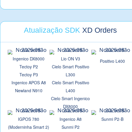
Atualização SDK
XD Orders
Ingenico DX8000
Lio ON V3
Positivo L400
Tectoy P2
Cielo Smart Positivo
Tectoy P3
L300
Ingenico APOS A8
Cielo Smart Positivo
Newland N910
L400
Cielo Smart Ingenico
DX8000
IGPOS 780
Ingenico A8
Sunmi P2-B
(Moderninha Smart 2)
Sunmi P2