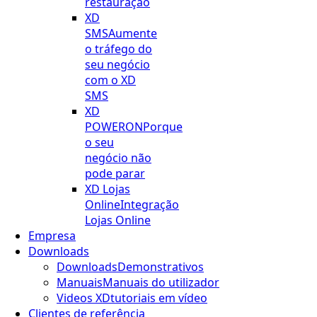
restauração
XD
SMS
Aumente
o tráfego do
seu negócio
com o XD
SMS
XD
POWERON
Porque
o seu
negócio não
pode parar
XD Lojas
Online
Integração
Lojas Online
Empresa
Downloads
Downloads
Demonstrativos
Manuais
Manuais do utilizador
Videos XD
tutoriais em vídeo
Clientes de referência