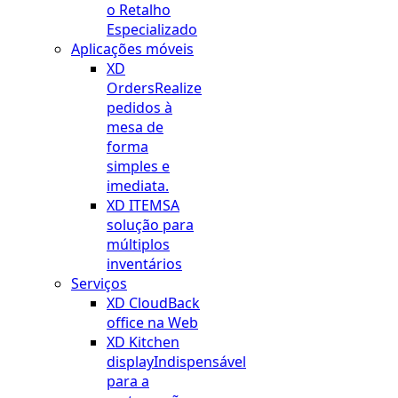
o Retalho
Especializado
Aplicações móveis
XD
Orders
Realize
pedidos à
mesa de
forma
simples e
imediata.
XD ITEMS
A
solução para
múltiplos
inventários
Serviços
XD Cloud
Back
office na Web
XD Kitchen
display
Indispensável
para a