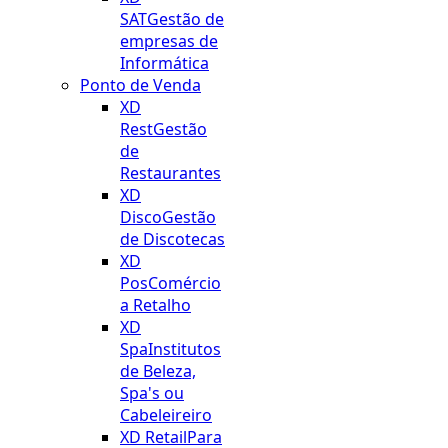
SAT
Gestão de
empresas de
Informática
Ponto de Venda
XD
Rest
Gestão
de
Restaurantes
XD
Disco
Gestão
de Discotecas
XD
Pos
Comércio
a Retalho
XD
Spa
Institutos
de Beleza,
Spa's ou
Cabeleireiro
XD Retail
Para