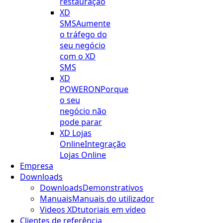
restauração
XD
SMS
Aumente
o tráfego do
seu negócio
com o XD
SMS
XD
POWERON
Porque
o seu
negócio não
pode parar
XD Lojas
Online
Integração
Lojas Online
Empresa
Downloads
Downloads
Demonstrativos
Manuais
Manuais do utilizador
Videos XD
tutoriais em vídeo
Clientes de referência