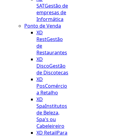
SAT
Gestão de
empresas de
Informática
Ponto de Venda
XD
Rest
Gestão
de
Restaurantes
XD
Disco
Gestão
de Discotecas
XD
Pos
Comércio
a Retalho
XD
Spa
Institutos
de Beleza,
Spa's ou
Cabeleireiro
XD Retail
Para