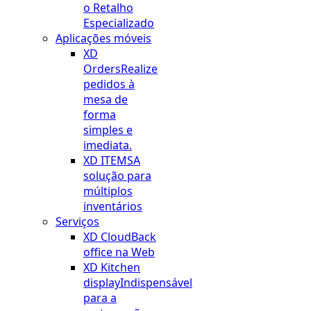
o Retalho
Especializado
Aplicações móveis
XD
Orders
Realize
pedidos à
mesa de
forma
simples e
imediata.
XD ITEMS
A
solução para
múltiplos
inventários
Serviços
XD Cloud
Back
office na Web
XD Kitchen
display
Indispensável
para a