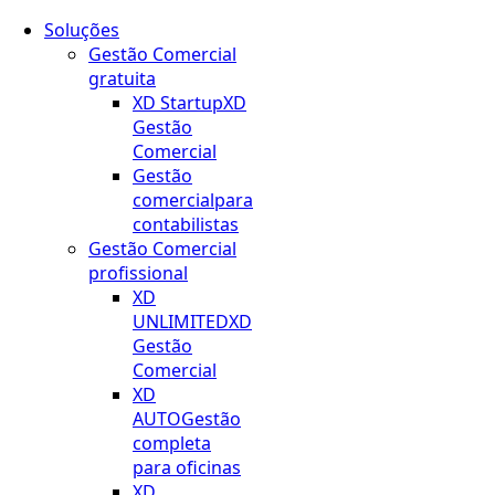
Soluções
Gestão Comercial
gratuita
XD Startup
XD
Gestão
Comercial
Gestão
comercial
para
contabilistas
Gestão Comercial
profissional
XD
UNLIMITED
XD
Gestão
Comercial
XD
AUTO
Gestão
completa
para oficinas
XD