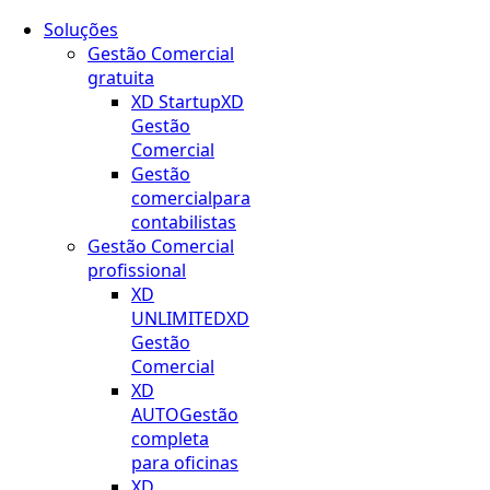
Soluções
Gestão Comercial
gratuita
XD Startup
XD
Gestão
Comercial
Gestão
comercial
para
contabilistas
Gestão Comercial
profissional
XD
UNLIMITED
XD
Gestão
Comercial
XD
AUTO
Gestão
completa
para oficinas
XD