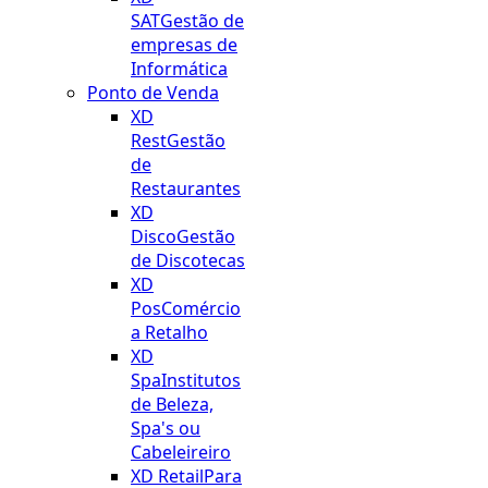
SAT
Gestão de
empresas de
Informática
Ponto de Venda
XD
Rest
Gestão
de
Restaurantes
XD
Disco
Gestão
de Discotecas
XD
Pos
Comércio
a Retalho
XD
Spa
Institutos
de Beleza,
Spa's ou
Cabeleireiro
XD Retail
Para