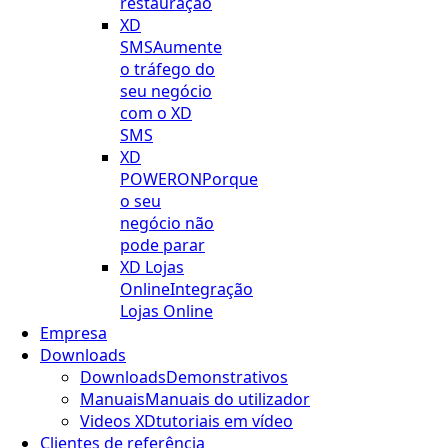
restauração
XD
SMS
Aumente
o tráfego do
seu negócio
com o XD
SMS
XD
POWERON
Porque
o seu
negócio não
pode parar
XD Lojas
Online
Integração
Lojas Online
Empresa
Downloads
Downloads
Demonstrativos
Manuais
Manuais do utilizador
Videos XD
tutoriais em vídeo
Clientes de referência