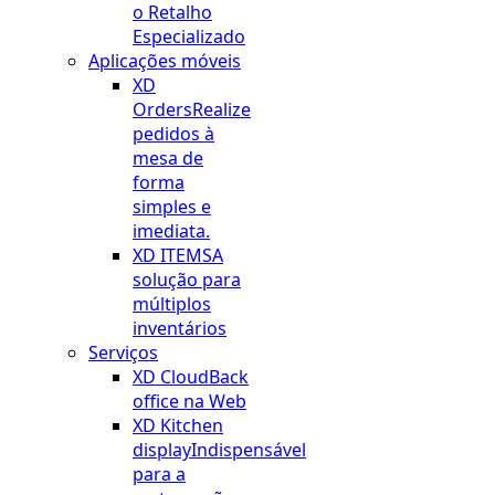
o Retalho
Especializado
Aplicações móveis
XD
Orders
Realize
pedidos à
mesa de
forma
simples e
imediata.
XD ITEMS
A
solução para
múltiplos
inventários
Serviços
XD Cloud
Back
office na Web
XD Kitchen
display
Indispensável
para a